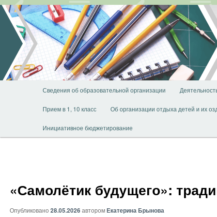
Перейти
к
основному
содержимому
Главное
Сведения об образовательной организации
Деятельност
меню
Прием в 1, 10 класс
Об организации отдыха детей и их о
Инициативное бюджетирование
«Самолётик будущего»: тради
Опубликовано
28.05.2026
автором
Екатерина Брынова