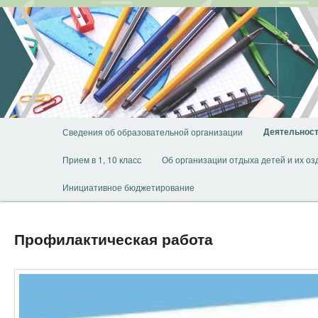
Перейти
к
основному
содержимому
Главное
Деятельнос
Сведения об образовательной организации
меню
Прием в 1, 10 класс
Об организации отдыха детей и их о
Инициативное бюджетирование
Профилактическая работа