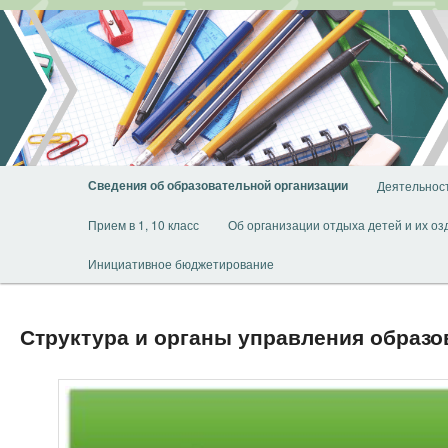
Перейти
к
основному
содержимому
Главное
Сведения об образовательной организации
Деятельнос
меню
Прием в 1, 10 класс
Об организации отдыха детей и их о
Инициативное бюджетирование
Структура и органы управления образо