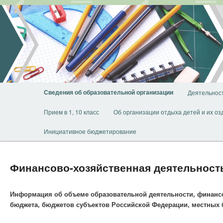
Перейти
к
основному
содержимому
Главное
Сведения об образовательной организации
Деятельнос
меню
Прием в 1, 10 класс
Об организации отдыха детей и их о
Инициативное бюджетирование
Финансово-хозяйственная деятельност
Информация об объеме образовательной деятельности, финансо
бюджета, бюджетов субъектов Российской Федерации, местных б