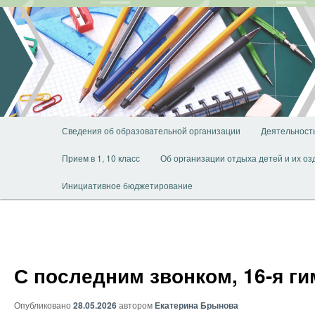
Перейти
к
основному
содержимому
Главное
Сведения об образовательной организации
Деятельност
меню
Прием в 1, 10 класс
Об организации отдыха детей и их о
Инициативное бюджетирование
С последним звонком, 16-я г
Опубликовано
28.05.2026
автором
Екатерина Брынова