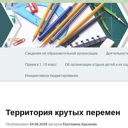
Перейти
к
основному
содержимому
Главное
Сведения об образовательной организации
Деятельност
меню
Прием в 1, 10 класс
Об организации отдыха детей и их о
Инициативное бюджетирование
Территория крутых перемен
Опубликовано
04.06.2026
автором
Екатерина Брынова