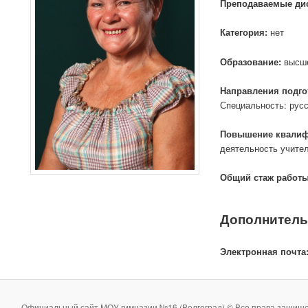
Преподаваемые ди
Категория:
нет
Образование:
высше
Направления подго
Специальность: русс
Повышение квалиф
деятельность учител
Общий стаж работы,
Дополнитель
Электронная почта
Официальный сайт МОУ гимназии №16 (Волгоград) © Все права защище