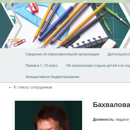
Перейти
Перейти
к
к
основному
дополнительному
содержимому
содержимому
Главное
Сведения об образовательной организации
Деятельност
меню
Прием в 1, 10 класс
Об организации отдыха детей и их о
Инициативное бюджетирование
← К списку сотрудников
Бахвалова
Должность:
педагог