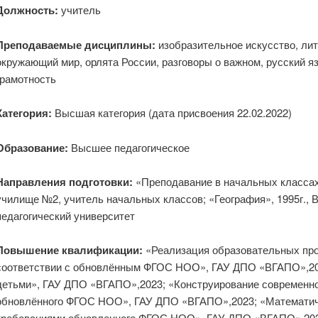
Должность:
учитель
Преподаваемые дисциплины:
изобразительное искусство, лит
окружающий мир, орлята России, разговоры о важном, русский яз
грамотность
Категория:
Высшая категория (дата присвоения 22.02.2022)
Образование:
Высшее педагогическое
Направления подготовки:
«Преподавание в начальных классах»
училище №2, учитель начальных классов; «География», 1995г., 
педагогический университет
Повышение квалификации:
«Реализация образовательных про
соответствии с обновлённым ФГОС НОО», ГАУ ДПО «ВГАПО»,202
детьми», ГАУ ДПО «ВГАПО»,2023; «Конструирование современно
обновлённого ФГОС НОО», ГАУ ДПО «ВГАПО»,2023; «Математиче
требованиями обновленного ФГОС НОО», ГАУ ДПО «ВГАПО»,202