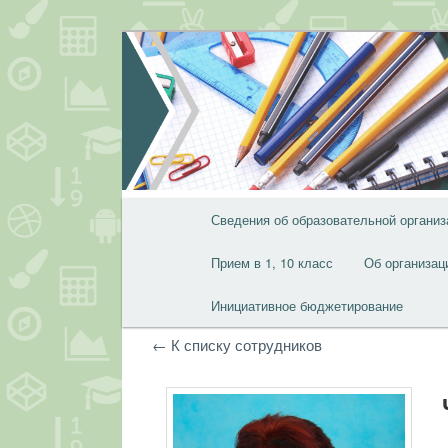
Перейти
Перейти
к
к
основному
дополнительному
содержимому
содержимому
Главное
Сведения об образовательной организ
меню
Прием в 1, 10 класс
Об организац
Инициативное бюджетирование
← К списку сотрудников