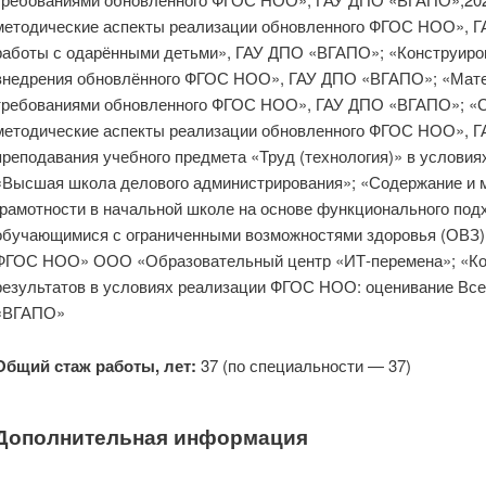
методические аспекты реализации обновленного ФГОС НОО», Г
работы с одарёнными детьми», ГАУ ДПО «ВГАПО»; «Конструиров
внедрения обновлённого ФГОС НОО», ГАУ ДПО «ВГАПО»; «Матем
требованиями обновленного ФГОС НОО», ГАУ ДПО «ВГАПО»; «С
методические аспекты реализации обновленного ФГОС НОО», 
преподавания учебного предмета «Труд (технология)» в услов
«Высшая школа делового администрирования»; «Содержание и 
грамотности в начальной школе на основе функционального под
обучающимися с ограниченными возможностями здоровья (ОВЗ) 
ФГОС НОО» ООО «Образовательный центр «ИТ-перемена»; «Ко
результатов в условиях реализации ФГОС НОО: оценивание Вс
«ВГАПО»
Общий стаж работы, лет:
37 (по специальности — 37)
Дополнительная информация