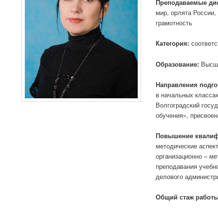
Преподаваемые ди
мир, орлята России,
грамотность
Категория:
соответс
Образование:
Высше
Направления подго
в начальных классах
Волгоградский госуд
обучения», присвое
Повышение квалиф
методические аспек
организационно – м
преподавания учебн
делового администр
Общий стаж работы,