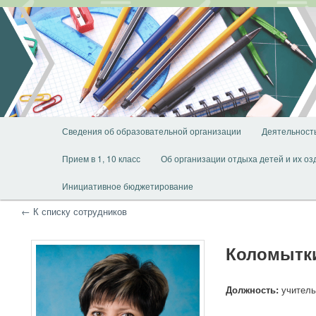
Перейти
Перейти
к
к
основному
дополнительному
содержимому
содержимому
Главное
Сведения об образовательной организации
Деятельност
меню
Прием в 1, 10 класс
Об организации отдыха детей и их о
Инициативное бюджетирование
← К списку сотрудников
Коломытки
Должность:
учитель