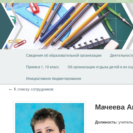
Перейти
Перейти
к
к
основному
дополнительному
содержимому
содержимому
Главное
Сведения об образовательной организации
Деятельност
меню
Прием в 1, 10 класс
Об организации отдыха детей и их о
Инициативное бюджетирование
← К списку сотрудников
Мачеева А
Должность:
учитель