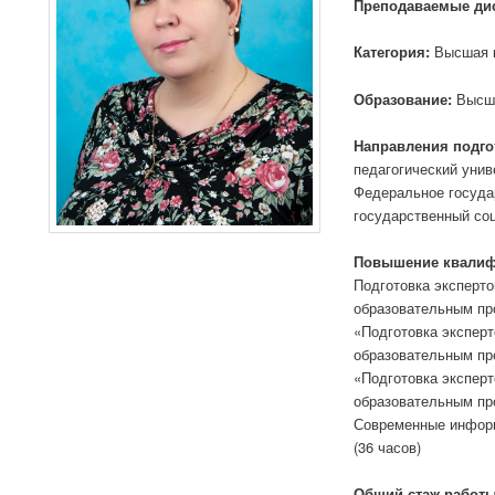
Преподаваемые ди
Категория:
Высшая к
Образование:
Высше
Направления подго
педагогический унив
Федеральное госуда
государственный соц
Повышение квалиф
Подготовка эксперто
образовательным про
«Подготовка эксперт
образовательным пр
«Подготовка эксперт
образовательным пр
Современные информ
(36 часов)
Общий стаж работы,