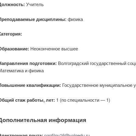
Должность:
Учитель
Преподаваемые дисциплины:
физика
Категория:
Образование:
Неоконченное высшее
Направления подготовки:
Волгоградский государственный соци
Математика и физика
Повышение квалификации:
Государственное муниципальное 
Общий стаж работы, лет:
1 (по специальности — 1)
Дополнительная информация
Электронная почта:
panfilov16@volgedu.ru