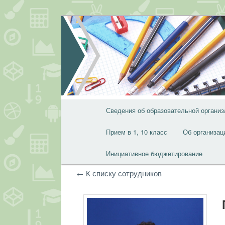
Перейти
Перейти
к
к
основному
дополнительному
содержимому
содержимому
Главное
Сведения об образовательной организ
меню
Прием в 1, 10 класс
Об организац
Инициативное бюджетирование
← К списку сотрудников