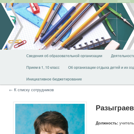
Перейти
Перейти
к
к
основному
дополнительному
содержимому
содержимому
Главное
Сведения об образовательной организации
Деятельност
меню
Прием в 1, 10 класс
Об организации отдыха детей и их о
Инициативное бюджетирование
← К списку сотрудников
Разыграев
Должность:
учитель