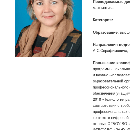
Преподаваемые ди
математика
Категория:
Образование:
высш
Направления подго
А.С.Серафимовича, 1
Повышение квалиф
программы начальног
и научно -исследова
образовательной орг
профессионального 
обеспечения учащим
2018 «Технология ра
соответствии с треб
профессиональных с
контексте цифровой
школы» ФГБОУ ВО «Р
ФГБОУ ВО «РАНХиГС»