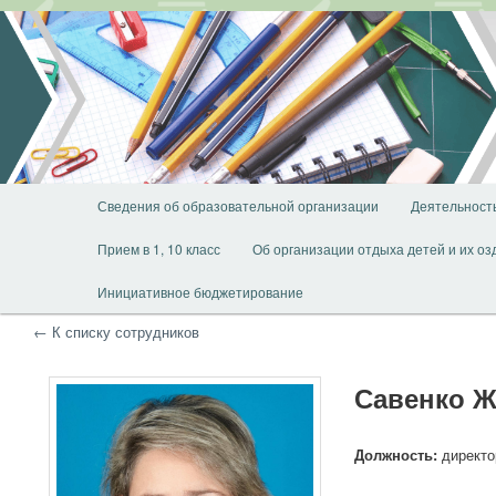
Перейти
Перейти
к
к
основному
дополнительному
содержимому
содержимому
Главное
Сведения об образовательной организации
Деятельност
меню
Прием в 1, 10 класс
Об организации отдыха детей и их о
Инициативное бюджетирование
← К списку сотрудников
Савенко Ж
Должность:
директо