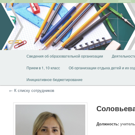
Перейти
Перейти
к
к
основному
дополнительному
содержимому
содержимому
Главное
Сведения об образовательной организации
Деятельност
меню
Прием в 1, 10 класс
Об организации отдыха детей и их о
Инициативное бюджетирование
← К списку сотрудников
Соловьева
Должность:
учитель