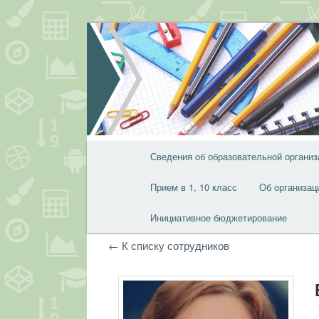
Перейти
Перейти
к
к
основному
дополнительному
содержимому
содержимому
Главное
Сведения об образовательной организ
меню
Прием в 1, 10 класс
Об организац
Инициативное бюджетирование
← К списку сотрудников