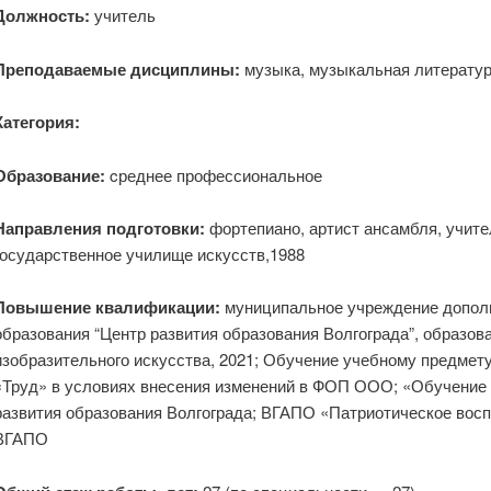
Должность:
учитель
Преподаваемые дисциплины:
музыка, музыкальная литератур
Категория:
Образование:
cреднее профессиональное
Направления подготовки:
фортепиано, артист ансамбля, учит
государственное училище искусств,1988
Повышение квалификации:
муниципальное учреждение допол
образования “Центр развития образования Волгограда”, образова
изобразительного искусства, 2021; Обучение учебному предме
«Труд» в условиях внесения изменений в ФОП ООО; «Обучение
развития образования Волгограда; ВГАПО «Патриотическое восп
ВГАПО