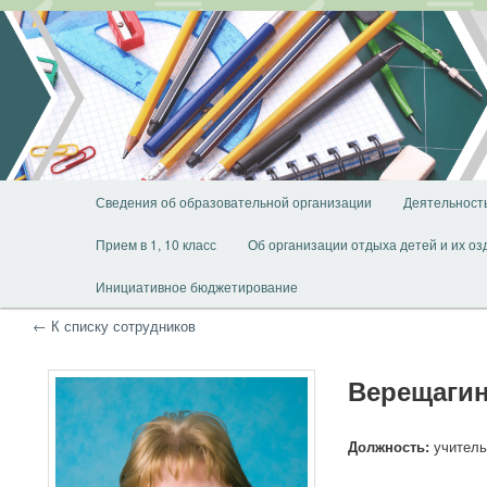
Перейти
Перейти
к
к
основному
дополнительному
содержимому
содержимому
Главное
Сведения об образовательной организации
Деятельност
меню
Прием в 1, 10 класс
Об организации отдыха детей и их о
Инициативное бюджетирование
← К списку сотрудников
Верещагин
Должность:
учитель