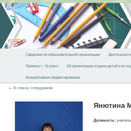
Перейти
Перейти
к
к
основному
дополнительному
содержимому
содержимому
Главное
Сведения об образовательной организации
Деятельност
меню
Прием в 1, 10 класс
Об организации отдыха детей и их о
Инициативное бюджетирование
← К списку сотрудников
Янютина М
Должность:
учитель