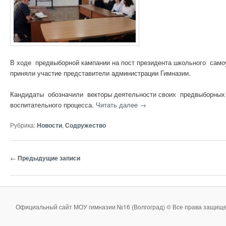
В ходе предвыборной кампании на пост президента школьного самоу
приняли участие представители администрации Гимназии.
Кандидаты обозначили векторы деятельности своих предвыборных п
воспитательного процесса.
Читать далее
→
Рубрика:
Новости
,
Содружество
Навигация
←
Предыдущие записи
по
записям
Официальный сайт МОУ гимназии №16 (Волгоград) © Все права защище