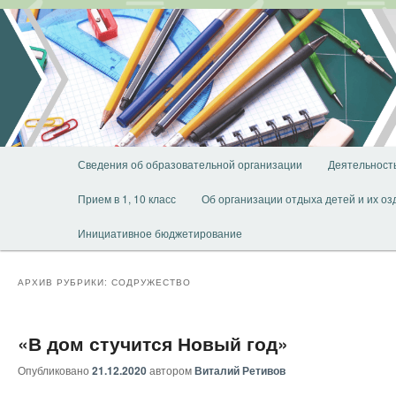
Перейти
Перейти
к
к
основному
дополнительному
содержимому
содержимому
Главное
Сведения об образовательной организации
Деятельност
меню
Прием в 1, 10 класс
Об организации отдыха детей и их о
Инициативное бюджетирование
АРХИВ РУБРИКИ:
СОДРУЖЕСТВО
«В дом стучится Новый год»
Опубликовано
21.12.2020
автором
Виталий Ретивов