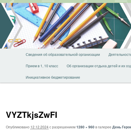
Перейти
к
основному
содержимому
Главное
Сведения об образовательной организации
Деятельност
меню
Прием в 1, 10 класс
Об организации отдыха детей и их о
Инициативное бюджетирование
VYZTkjsZwFI
Опубликовано
12.12.2024
с разрешением
1280 × 960
в галерее
День Геро