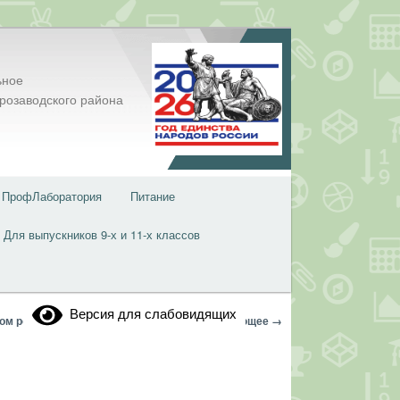
ьное
розаводского района
ПрофЛаборатория
Питание
Для выпускников 9-х и 11-х классов
Версия для слабовидящих
Навигация
← Предыдущее
Следующее →
ком родился»
по
изображениям