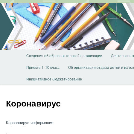
Перейти
к
основному
содержимому
Главное
Сведения об образовательной организации
Деятельност
меню
Прием в 1, 10 класс
Об организации отдыха детей и их о
Инициативное бюджетирование
Коронавирус
Коронавирус информация