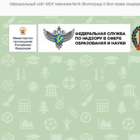
Официальный сайт МОУ гимназии №16 (Волгоград) © Все права защище