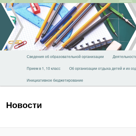
Перейти
к
основному
содержимому
Главное
Сведения об образовательной организации
Деятельност
меню
Прием в 1, 10 класс
Об организации отдыха детей и их о
Инициативное бюджетирование
Новости