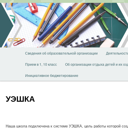
Перейти
к
основному
содержимому
Главное
Сведения об образовательной организации
Деятельност
меню
Прием в 1, 10 класс
Об организации отдыха детей и их о
Инициативное бюджетирование
УЭШКА
Наша школа подключена к системе УЭШКА, цель работы которой созд