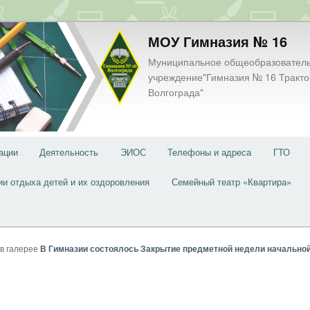
МОУ Гимназия № 16
Муниципальное общеобразовател
учреждение"Гимназия № 16 Тракто
Волгограда"
ации
Деятельность
ЭИОС
Телефоны и адреса
ГТО
ии отдыха детей и их оздоровления
Семейный театр «Квартира»
в галерее
В Гимназии состоялось Закрытие предметной недели начально