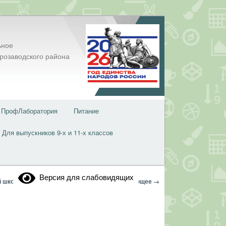
ьное
розаводского района
ПрофЛаборатория
Питание
Для выпускников 9-х и 11-х классов
Версия для слабовидящих
Навигация
← Предыдущее
Следующее →
й школы
по
изображениям