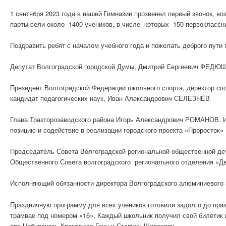
1 сентября 2023 года в нашей Гимназии прозвенел первый звонок, 
парты сели около 1400 учеников, в числе которых 150 первоклассн
Поздравить ребят с началом учебного года и пожелать доброго пути
Депутат Волгоградской городской Думы, Дмитрий Сергеевич ФЕДЮ
Президент Волгоградской Федерации школьного спорта, директор спо
кандидат педагогических наук, Иван Александрович СЕЛЕЗНЁВ
Глава Тракторозаводского района Игорь Александрович РОМАНОВ. И
позицию и содействие в реализации городского проекта «Проросток»
Председатель Совета Волгоградской региональной общественной дет
Общественного Совета волгоградского регионального отделения «
Исполняющий обязанности директора Волгоградского алюминиевого
Праздничную программу для всех учеников готовили задолго до пра
трамвае под номером «16». Каждый школьник получил свой билетик 
про Чебурашку, Крокодила Гену и Старуху Шапокляк.