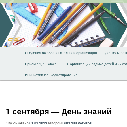
Перейти
к
основному
содержимому
Главное
Сведения об образовательной организации
Деятельност
меню
Прием в 1, 10 класс
Об организации отдыха детей и их о
Инициативное бюджетирование
1 сентября — День знаний
Опубликовано
01.09.2023
автором
Виталий Ретивов