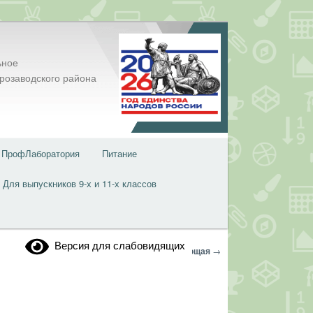
ьное
розаводского района
ПрофЛаборатория
Питание
Для выпускников 9-х и 11-х классов
Версия для слабовидящих
Навигация
←
Предыдущая
Следующая
→
по
записям