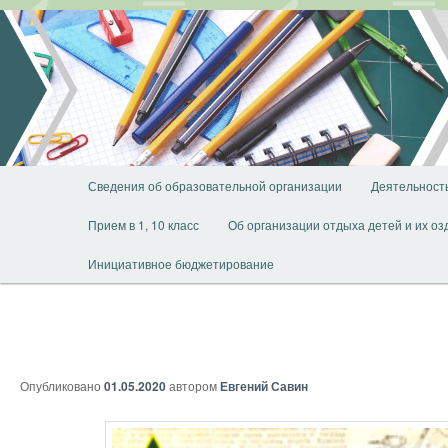
Перейти
к
основному
содержимому
Главное
Сведения об образовательной организации
Деятельност
меню
Прием в 1, 10 класс
Об организации отдыха детей и их о
Инициативное бюджетирование
Опубликовано
01.05.2020
автором
Евгений Савин