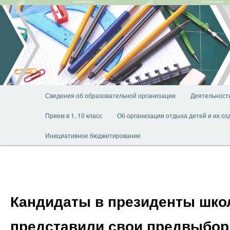
Перейти
к
основному
содержимому
Главное
Сведения об образовательной организации
Деятельност
меню
Прием в 1, 10 класс
Об организации отдыха детей и их о
Инициативное бюджетирование
Кандидаты в президенты шко
представили свои предвыбо