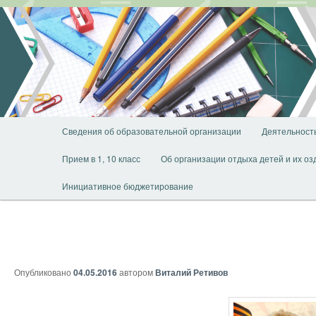
Перейти
к
основному
содержимому
Главное
Сведения об образовательной организации
Деятельност
меню
Прием в 1, 10 класс
Об организации отдыха детей и их о
Инициативное бюджетирование
Опубликовано
04.05.2016
автором
Виталий Ретивов