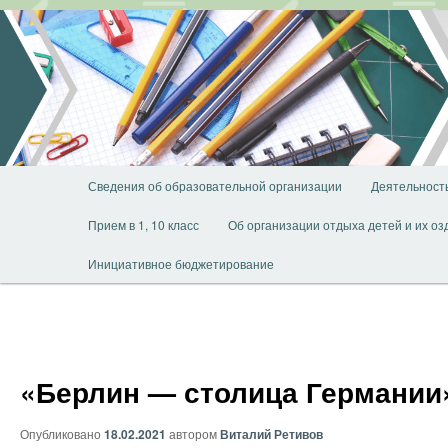
Перейти
к
основному
содержимому
Главное
Сведения об образовательной организации
Деятельност
меню
Прием в 1, 10 класс
Об организации отдыха детей и их о
Инициативное бюджетирование
«Берлин — столица Германии
Опубликовано
18.02.2021
автором
Виталий Ретивов