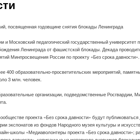
сти
вий, посвященная годовщине снятия блокады Ленинграда
ии и Московский педагогический государственный университет 
бождения Ленинграда от фашистской блокады. Декада проводит
ятий Минпросвещения России по проекту «Без срока давности».
е 400 образовательно-просветительских мероприятий, памятны
ло 3 млн. человек.
разовательные организации, подведомственные Росгвардии, М
та.
ообществе проекта «Без срока давности» будут публиковаться 
рии экспонатов из фондов Народного музея культуры и искусст
йн-школы «Медиаволонтеры проекта «Без срока давности»; ра
рока давности», написанные на материале дневников блокадник