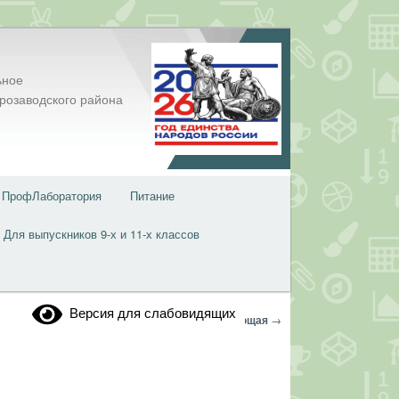
ьное
розаводского района
ПрофЛаборатория
Питание
Для выпускников 9-х и 11-х классов
Версия для слабовидящих
Навигация
←
Предыдущая
Следующая
→
по
записям