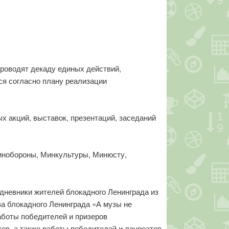
проводят декаду единых действий,
ся согласно плану реализации
х акций, выставок, презентаций, заседаний
инобороны, Минкультуры, Минюсту,
дневники жителей блокадного Ленинграда из
ва блокадного Ленинграда «А музы не
боты победителей и призеров
ов, а также работы победителей и лауреатов