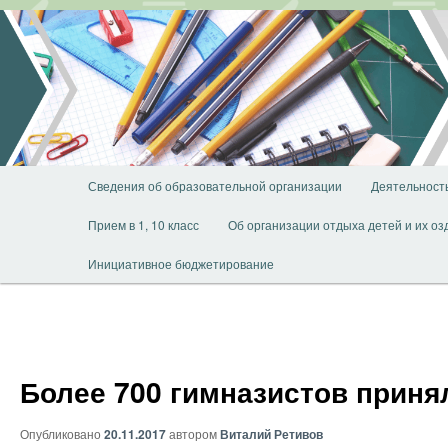
Перейти
к
основному
содержимому
Главное
Сведения об образовательной организации
Деятельност
меню
Прием в 1, 10 класс
Об организации отдыха детей и их о
Инициативное бюджетирование
Более 700 гимназистов приня
Опубликовано
20.11.2017
автором
Виталий Ретивов