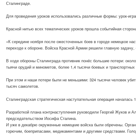
Сталинграде.
Для проведения уроков использовались различные формы: урок-игра,
Красной нитью всех тематических уроков прошла событийная сторон
«К середине ноября после ожесточенных боев в городе немецкое на
переходе к обороне. Войска Красной Армии решили главную задачу,
В ходе обороны Сталинграда противник понёс большие потери: около
тыячи орудий и минометов, более 1,4 тысячи боевых и транспортных
При этом и наши потери были не меньшими: 324 тысячи человек убит
тысяч самолетов.
Сталинградская стратегическая наступательная операция началась 1
Разработкой плана контрнаступления руководили Георгий Жуков и А
председательством Иосифа Сталина.
И уже в декабрю окруженные немецкие войска были обречены. Орга
горючим, боеприпасами, медикаментами и другими средствами. Голо