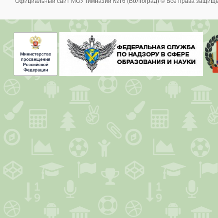
Официальный сайт МОУ гимназии №16 (Волгоград) © Все права защище