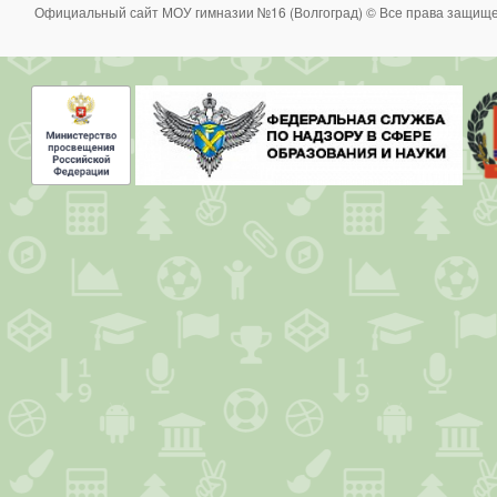
Официальный сайт МОУ гимназии №16 (Волгоград) © Все права защище