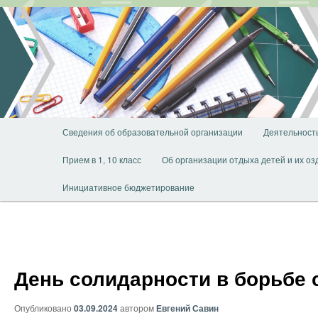
Перейти
к
основному
содержимому
Главное
Сведения об образовательной организации
Деятельност
меню
Прием в 1, 10 класс
Об организации отдыха детей и их о
Инициативное бюджетирование
День солидарности в борьбе 
Опубликовано
03.09.2024
автором
Евгений Савин