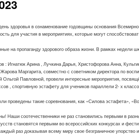
023
ень здоровья в ознаменование годовщины основания Всемирной
сть для участия в мероприятиях, которые могут способствова
ные на пропаганду здорового образа жизни. В рамках недели 
ов : Игнатюк Арина , Лучкина Дарья, Христофорова Анна, Кульг
Жарова Маргарита, совместно с советником директора по восп
 Ольгой Павловной, провели интересные мероприятия, посвящ
сов , спортивную эстафету для учеников параллели 2- х клас
и проведены такие соревнования, как «Силова эстафета», «Во
ны! Наши соотечественники не раз становились первыми в разн
усств становятся первыми во всероссийских конкурсах и фест
каждый раз доказывая всему миру свое безграничное упорство и