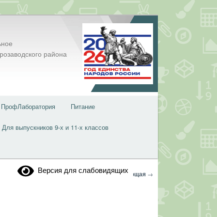
ьное
розаводского района
ПрофЛаборатория
Питание
Для выпускников 9-х и 11-х классов
Версия для слабовидящих
Навигация
←
Предыдущая
Следующая
→
по
записям