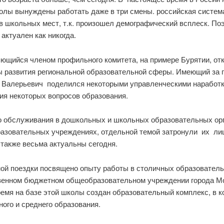
колы вынуждены работать даже в три смены. российская систем
в школьных мест, т.к. произошел демографический всплеск. По
ктуален как никогда.
яющийся членом профильного комитета, на примере Бурятии, от
сы развития региональной образовательной сферы. Имеющий за 
ар Валерьевич поделился некоторыми управленческими наработ
ия некоторых вопросов образования.
 обслуживания в дошкольных и школьных образовательных орг
разовательных учреждениях, отдельной темой затронули их л
также весьма актуальны сегодня.
ой поездки посвящено опыту работы в столичных образовател
енном бюджетном общеобразовательном учреждении города М
время на базе этой школы создан образовательный комплекс, в
ого и среднего образования.