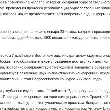
лова
познакомила коллег с историей создания образовательного
ом проведения процесса реорганизации образовательных органи
, которая может предоставляет разнообразные виды и формы о
реорганизации, начиная с января 2014 года, когда мы присоеди
 нас семь зданий и около 1800 воспитанников. Дополнительное о
верном Измайлово в Восточном административном округе столиц
Москвы, это образовательное учреждение достаточно известно
ий, постоянно совершенствуют методики и внедряет в образов
организует различные научно-практические конференции, входи
ключительный этап Всероссийского конкурса «Учитель года».
м углубленно изучают английский язык. Здесь регулярно пров
т. Периодически проводятся «дни самоуправления». Традицией 
имание в школе уделяется ученическим проектам. Выпускается 
этим гербом летала в космос вместе с космонавтом Антоном Шк