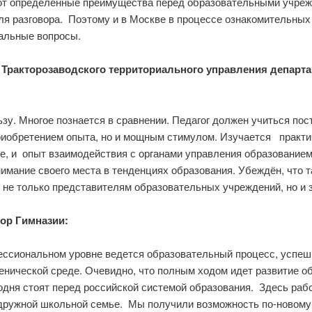
ют определенные преимущества перед образовательными учрежде
ля разговора. Поэтому и в Москве в процессе ознакомительных 
альные вопросы.
Тракторозаводского территориального управления департ
ьзу. Многое познается в сравнении. Педагог должен учиться по
риобретением опыта, но и мощным стимулом. Изучается практ
ле, и опыт взаимодействия с органами управления образовани
имание своего места в тенденциях образования. Убеждён, что
 не только представителям образовательных учреждений, но и 
ор Гимназии:
ссиональном уровне ведется образовательный процесс, успешн
ученической среде. Очевидно, что полным ходом идет развитие 
годня стоят перед российской системой образования. Здесь раб
 дружной школьной семье. Мы получили возможность по-новому 