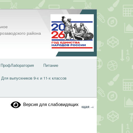
ьное
розаводского района
ПрофЛаборатория
Питание
Для выпускников 9-х и 11-х классов
Версия для слабовидящих
Навигация
←
Предыдущая
Следующая
→
по
записям