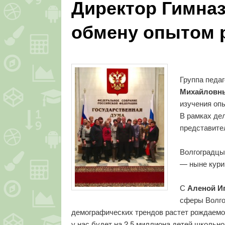
Директор Гимназ
обмену опытом 
Группа педа
Михайловн
изучения оп
В рамках де
представите
Волгоградцы
— ныне кури
С
Аленой И
сферы Волго
демографических трендов растет рождаемос
у нас будет на 2,5 миллиона детей школьн