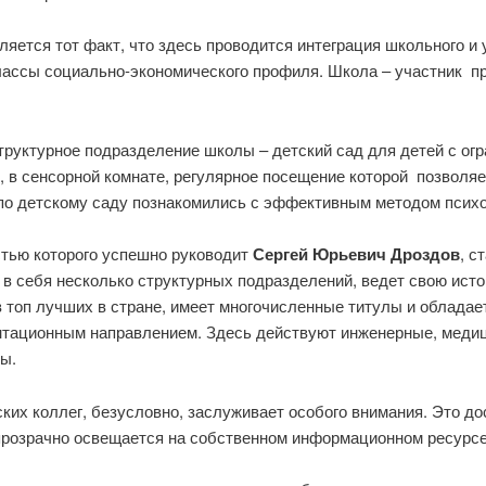
яется тот факт, что здесь проводится интеграция школьного и 
ссы социально-экономического профиля. Школа – участник про
структурное подразделение школы – детский сад для детей с о
, в сенсорной комнате, регулярное посещение которой позволяе
 по детскому саду познакомились с эффективным методом психо
стью которого успешно руководит
Сергей Юрьевич Дроздов
, с
в себя несколько структурных подразделений, ведет свою исто
 топ лучших в стране, имеет многочисленные титулы и облада
нтационным направлением. Здесь действуют инженерные, медиц
ы.
ских коллег, безусловно, заслуживает особого внимания. Это 
прозрачно освещается на собственном информационном ресурсе 