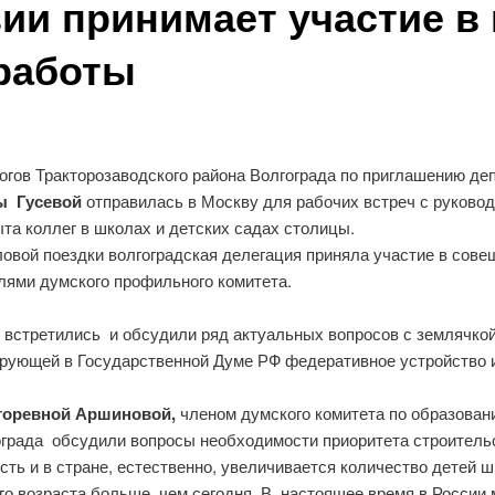
ии принимает участие в 
работы
гогов Тракторозаводского района Волгограда по приглашению д
ы Гусевой
отправилась в Москву для рабочих встреч с руково
ыта коллег в школах и детских садах столицы.
ловой поездки волгоградская делегация приняла участие в сов
лями думского профильного комитета.
 встретились и обсудили ряд актуальных вопросов с землячкой
рующей в Государственной Думе РФ федеративное устройство и
горевной Аршиновой,
членом думского комитета по образован
града обсудили вопросы необходимости приоритета строительс
ть и в стране, естественно, увеличивается количество детей ш
ого возраста больше, чем сегодня. В настоящее время в России