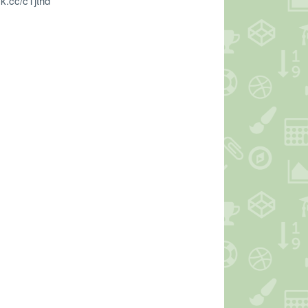
k.cc/cTjthd