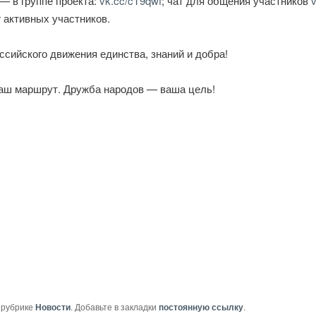
— в группе проекта:
vk.cc/cT9qwf
; чат для общения участников
v
 активных участников.
сийского движения единства, знаний и добра!
аш маршрут. Дружба народов — ваша цель!
 рубрике
Новости
. Добавьте в закладки
постоянную ссылку
.