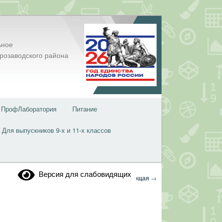
ьное
розаводского района
ПрофЛаборатория
Питание
Для выпускников 9-х и 11-х классов
Версия для слабовидящих
Навигация
←
Предыдущая
Следующая
→
по
записям