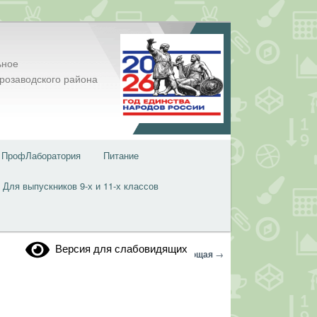
ьное
розаводского района
ПрофЛаборатория
Питание
Для выпускников 9-х и 11-х классов
Версия для слабовидящих
Навигация
←
Предыдущая
Следующая
→
по
записям