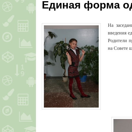
Единая форма о
На заседан
введения е
Родители п
на Совете 