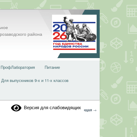
ьное
розаводского района
ПрофЛаборатория
Питание
Для выпускников 9-х и 11-х классов
Версия для слабовидящих
Навигация
←
Предыдущая
Следующая
→
по
записям