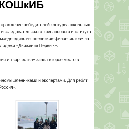
 ЭКОШкИБ
 награждение победителей конкурса школьных
-исследовательского финансового института
команде единомышленников-финансистов» на
олодежи «Движение Первых».
ия и творчества» занял второе место в
диномышленниками и экспертами. Для ребят
Россия».