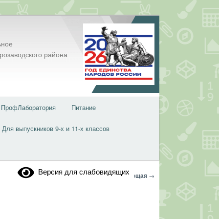
ьное
розаводского района
ПрофЛаборатория
Питание
Для выпускников 9-х и 11-х классов
Версия для слабовидящих
Навигация
←
Предыдущая
Следующая
→
по
записям