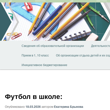
Перейти
к
основному
содержимому
Главное
Сведения об образовательной организации
Деятельност
меню
Прием в 1, 10 класс
Об организации отдыха детей и их о
Инициативное бюджетирование
Футбол в школе:
Опубликовано
18.03.2026
автором
Екатерина Брынова