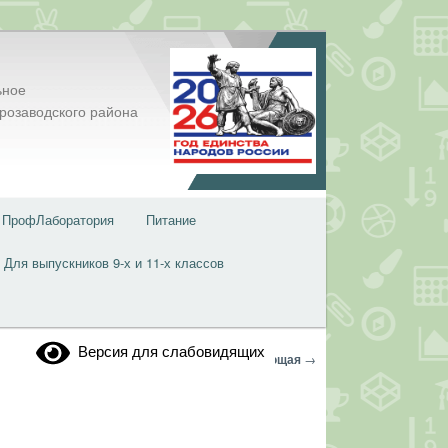
ьное
розаводского района
ПрофЛаборатория
Питание
Для выпускников 9-х и 11-х классов
Версия для слабовидящих
Навигация
←
Предыдущая
Следующая
→
по
записям