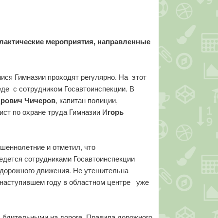
лактические мероприятия, направленные
ися Гимназии проходят регулярно. На этот
еде с сотрудником Госавтоинспекции. В
дрович Чичеров
, капитан полиции,
ист по охране труда Гимназии И
горь
шеннолетние и отметил, что
ведется сотрудниками Госавтоинспекции
а дорожного движения. Не утешительна
 В наступившем году в областном центре уже
 бдительными на дороге. Правила дорожного