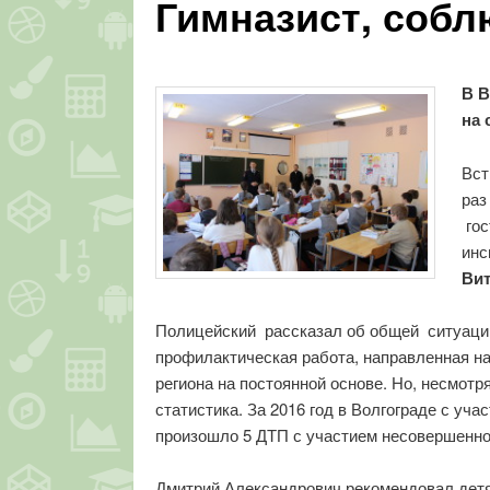
Гимназист, соб
В В
на 
Вст
раз
гос
инс
Ви
Полицейский рассказал об общей ситуации 
профилактическая работа, направленная н
региона на постоянной основе. Но, несмот
статистика. За 2016 год в Волгограде с уч
произошло 5 ДТП с участием несовершенно
Дмитрий Александрович рекомендовал детя