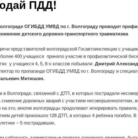
людай ПДД!
олгограде ОГИБДД УМВД по г. Волгограду проводит профи
снижение детского дорожно-транспортного травматизма
речи представителей волгоградской Госавтоинспекции с учащим
 более 400 учащихся приняло участие в профилактической бес
тях у учащихся 4, 5, 6-х классов побывали
Дмитрий Алексан
пектор по пропаганде ОГИБДД УМВД по г. Волгограду и специал
тальевич Митюшин.
в Волгограде, связанной с ДТП, в которых пострадали несовер
а снижение дорожных аварий с участием несовершеннолетних, 
ря на это, многие волгоградцы продолжают игнорировать правил
астием детей произошло 128 ДТП, в которых 4 ребенка погибло.
летних – 5 пострадавших.
м соблюдать элементарные правила дорожного движения, быть