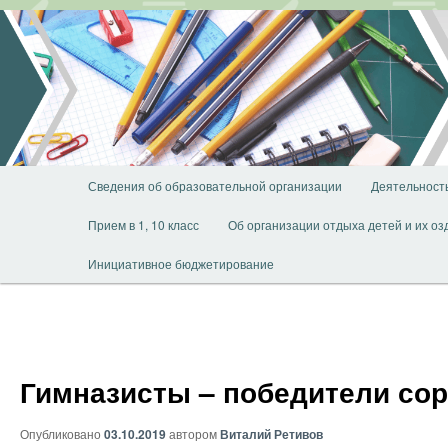
Перейти
к
основному
содержимому
Главное
Сведения об образовательной организации
Деятельност
меню
Прием в 1, 10 класс
Об организации отдыха детей и их о
Инициативное бюджетирование
Гимназисты – победители со
Опубликовано
03.10.2019
автором
Виталий Ретивов