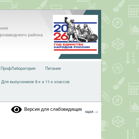
ьное
розаводского района
ПрофЛаборатория
Питание
Для выпускников 9-х и 11-х классов
Версия для слабовидящих
Навигация
←
Предыдущая
Следующая
→
по
записям