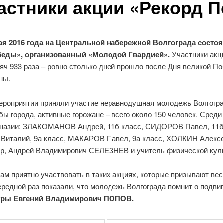
астники акции «Рекорд 
ая 2016 года на Центральной набережной Волгограда сост
еды», организованный «Молодой Гвардией».
Участники акци
яч 933 раза – ровно столько дней прошло после Дня великой П
ны.
ероприятии приняли участие неравнодушная молодежь Волгогра
бы города, активные горожане – всего около 150 человек. Сред
назии: ЗЛАКОМАНОВ Андрей, 11б класс, СИДОРОВ Павел, 11б 
талий, 9а класс, МАКАРОВ Павел, 9а класс, ХОЛКИН Алексей,
ктор, Андрей Владимирович СЕЛЕЗНЕВ и учитель физической к
ам приятно участвовать в таких акциях, которые призывают вес
ередной раз показали, что молодежь Волгограда помнит о подви
туры Евгений Владимирович ПОПОВ.