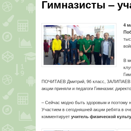
Гимназисты – уч
4 м
Поб
тыс
вой
В м
клу
Гим
ПОЧИТАЕВ Дмитрий, 9б класс, ЗАЛИПАЕВ Ви
акции приняли и педагоги Гимназии: дире
– Сейчас модно быть здоровым и поэтому н
Участием в сегодняшней акции ребята в оч
комментирует
учитель физической куль