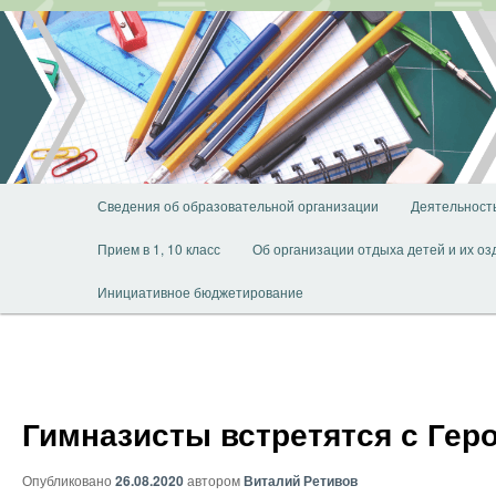
Перейти
к
основному
содержимому
Главное
Сведения об образовательной организации
Деятельност
меню
Прием в 1, 10 класс
Об организации отдыха детей и их о
Инициативное бюджетирование
Гимназисты встретятся с Гер
Опубликовано
26.08.2020
автором
Виталий Ретивов