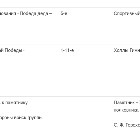
нования «Победа деда –
5-е
Спортивный
ей Победы»
1-11-е
Холлы Гимн
 к памятнику
Памятник «
полковника
ороны войск группы
С. Ф. Горох