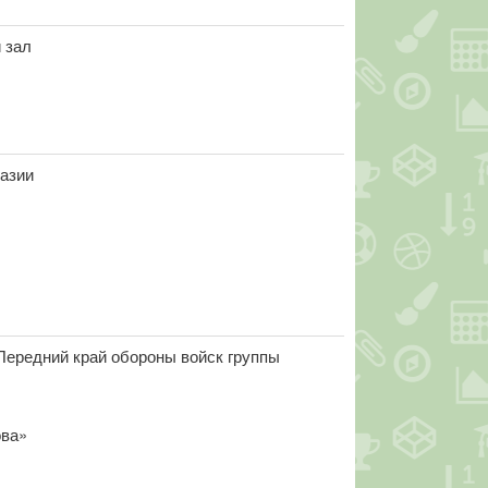
 зал
азии
Передний край обороны войск группы
ова»