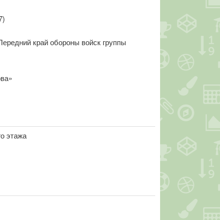
7)
Передний край обороны войск группы
ова»
го этажа