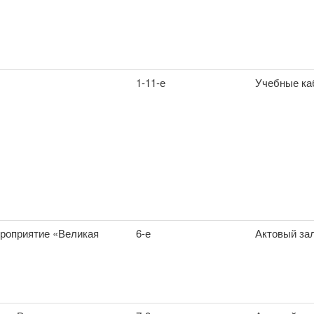
1-11-е
Учебные ка
роприятие «Великая
6-е
Актовый за