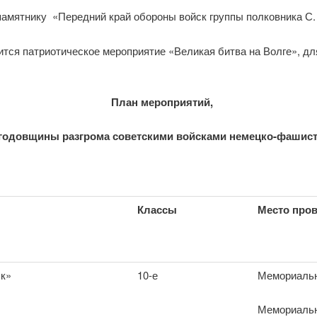
памятнику «Передний край обороны войск группы полковника С.
тся патриотическое мероприятие «Великая битва на Волге», для
План
мероприятий,
годовщины разгрома советскими войсками немецко-фашис
Классы
Место про
к»
10-е
Мемориальн
Мемориальн