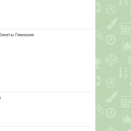
бинеты Гимназии
л