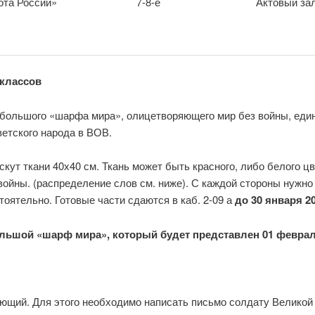
ота России»
7-8-е
Актовый за
классов
 большого «шарфа мира», олицетворяющего мир без войны, еди
ветского народа в ВОВ.
ут ткани 40х40 см. Ткань может быть красного, либо белого ц
ойны. (распределение слов см. ниже). С каждой стороны нужно 
ятельно. Готовые части сдаются в каб. 2-09 а
до 30 января 20
льшой «шарф мира», который будет представлен 01 феврал
щий. Для этого необходимо написать письмо солдату Великой 