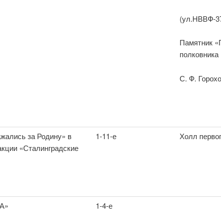
(ул.НВВФ-3
Памятник «
полковника
С. Ф. Горох
жались за Родину» в
1-11-е
Холл перво
акции «Сталинградские
А»
1-4-е