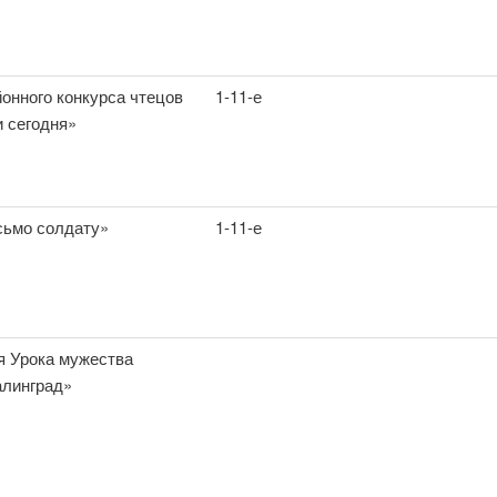
онного конкурса чтецов
1-11-е
и сегодня»
сьмо солдату»
1-11-е
я Урока мужества
линград»