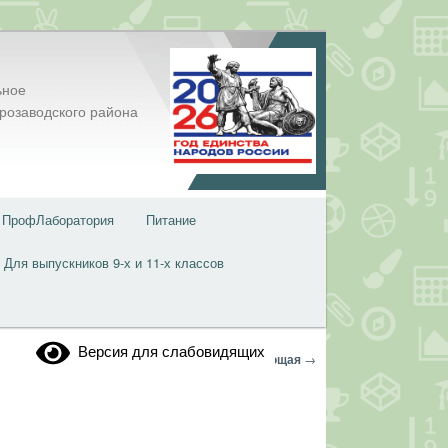
ьное
розаводского района
ПрофЛаборатория
Питание
Для выпускников 9-х и 11-х классов
Версия для слабовидящих
Навигация
←
Предыдущая
Следующая
→
по
записям