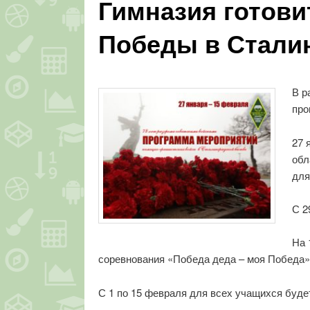
Гимназия готови
Победы в Стали
В р
про
27 
обл
для
С 2
На 
соревнования «Победа деда – моя Победа»
С 1 по 15 февраля для всех учащихся будет