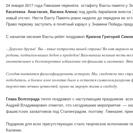
24 января 2017 года Гимназия переняла эстафету Вахты памяти у З
Касаткина Анастасия, Васина Алена
) под дробь барабанов внесла
новый отсчет. Нести Вахту Памяти ровно неделю до передачи ее 
Право первому заступить в почётный караул у Знамени Победы пре
С началом несения Вахты ребят поздравил
Крюков Григорий Семе
– Дорогие друзья! Вы – юные патриоты нашей страны! Во имя мирного не
родины, подвигом ваших дедов и прадедов! Вам выпала великая честь не
окончательное и бесповоротное избавление от фашизма и окончание Втор
Сегодня пытаются фальсифицировать историю. Мы, свидетели тех страш
победитель, а боевое алое полотно было и остается символом разгрома 
торжество вечных ценностей, право на мирную жизнь и свободу.
Глава Волгограда
тепло поздравил с наступающим праздником всех 
Андрей Владимирович отметил, что сегодняшнее мероприятие — знак
фашистских захватчиков под Сталинградом, поэтому Гимназия, при
Подарком для всех присутствующих стало творческое исполнение п
Калинин.