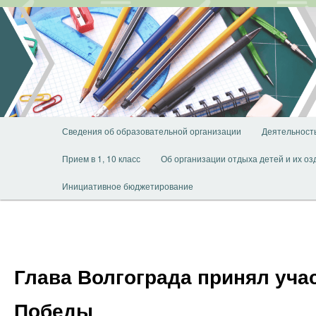
Перейти
к
основному
содержимому
Главное
Сведения об образовательной организации
Деятельност
меню
Прием в 1, 10 класс
Об организации отдыха детей и их о
Инициативное бюджетирование
Глава Волгограда принял уча
Победы