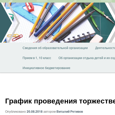
Перейти
к
основному
содержимому
Главное
Сведения об образовательной организации
Деятельност
меню
Прием в 1, 10 класс
Об организации отдыха детей и их о
Инициативное бюджетирование
График проведения торжеств
Опубликовано
20.08.2018
автором
Виталий Ретивов