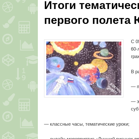
Итоги тематичес
первого полета 
С 0
60-
гра
В р
— п
— э
суб
— классные часы, тематические уроки;
— онлайн-мероприятие «Лучший рисунок пр