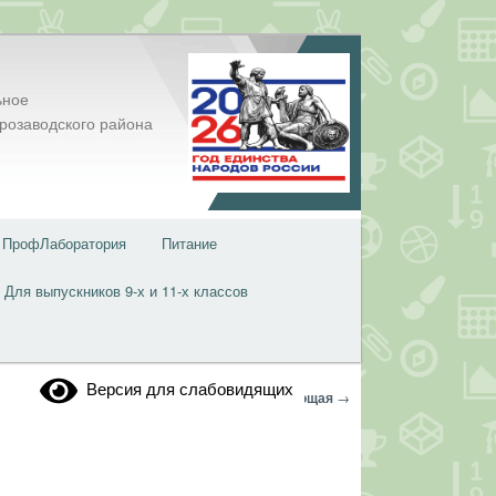
ьное
розаводского района
ПрофЛаборатория
Питание
Для выпускников 9-х и 11-х классов
Версия для слабовидящих
Навигация
←
Предыдущая
Следующая
→
по
записям