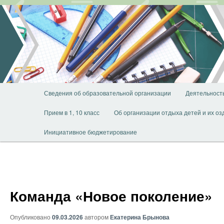
Перейти
к
основному
содержимому
Главное
Сведения об образовательной организации
Деятельност
меню
Прием в 1, 10 класс
Об организации отдыха детей и их о
Инициативное бюджетирование
Команда «Новое поколение»
Опубликовано
09.03.2026
автором
Екатерина Брынова